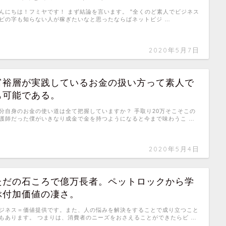
んにちは！フミヤです！ まず結論を言います。 "全くのど素人でビジネス
ビの字も知らない人が稼ぎたいなと思ったならばネットビジ …
2020年5月7日
富裕層が実践しているお金の扱い方って素人で
も可能である。
分自身のお金の使い道は全て把握していますか？ 手取り20万そこそこの
護師だった僕がいきなり成金で金を持つようになると今まで味わうこ …
2020年5月4日
ただの石ころで億万長者。ペットロックから学
ぶ付加価値の凄さ。
ジネス＝価値提供です。また、人の悩みを解決をすることで成り立つこと
もあります。 つまりは、消費者のニーズをおさえることができたらビ …