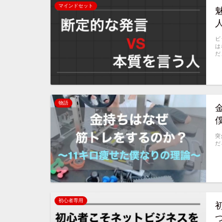
マインドセット
ビ
は
だ
物語
突
だ
初心者専用