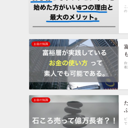
こ
の
お金の知識
自
看
お金の知識
ビ
で