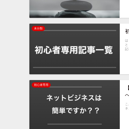
未分類
は
と
記
初心者専用
こ
ネ