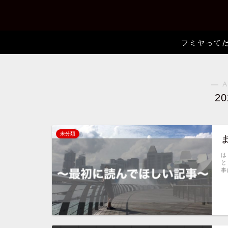
フミヤって
― A
2
未分類
は
と
事