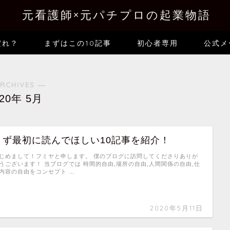
元看護師×元パチプロの起業物語
だれ？
まずはこの10記事
初心者専用
公式メ
RCHIVES ―
020年 5月
まず最初に読んでほしい10記事を紹介！
じめまして！フミヤと申します。 僕のブログに訪問してくださりありが
うございます！ 当ブログでは 時間的自由,場所の自由,人間関係の自由,仕
内容の自由をコンセプト …
2020年5月11日