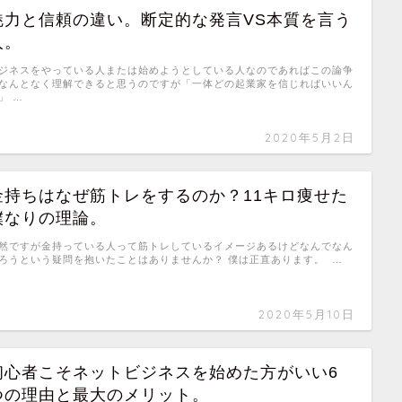
魅力と信頼の違い。断定的な発言VS本質を言う
人。
ジネスをやっている人または始めようとしている人なのであればこの論争
なんとなく理解できると思うのですが「一体どの起業家を信じればいいん
」 …
2020年5月2日
金持ちはなぜ筋トレをするのか？11キロ痩せた
僕なりの理論。
然ですが金持っている人って筋トレしているイメージあるけどなんでなん
ろうという疑問を抱いたことはありませんか？ 僕は正直あります。 …
2020年5月10日
初心者こそネットビジネスを始めた方がいい6
つの理由と最大のメリット。