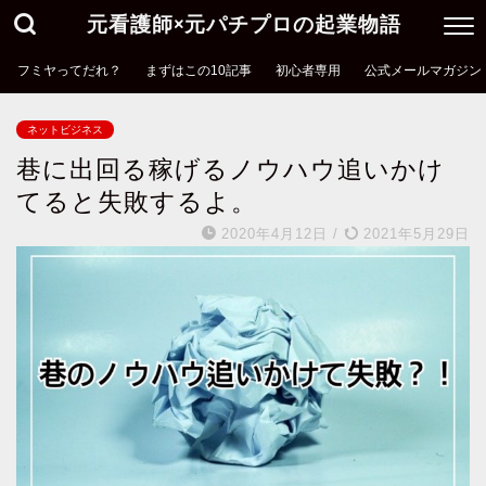
元看護師×元パチプロの起業物語
フミヤってだれ？
まずはこの10記事
初心者専用
公式メールマガジン
ネットビジネス
巷に出回る稼げるノウハウ追いかけ
てると失敗するよ。
2020年4月12日
/
2021年5月29日