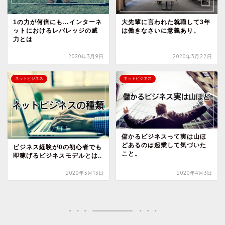
1の力が何倍にも…インターネ
大先輩に言われた就職して3年
ットにおけるレバレッジの威
は働きなさいに意義あり。
力とは
2020年3月9日
2020年3月22日
ネットビジネス
ネットビジネス
儲かるビジネスって実は山ほ
どあるのは起業して気づいた
ビジネス経験が0の初心者でも
こと。
即稼げるビジネスモデルとは..
2020年3月13日
2020年4月3日