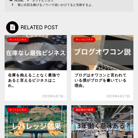
HOME
ネットビジネス
巷に出回る稼げるノウハウ追いかけてると失敗するよ。
RELATED POST
ネットビジネス
ネットビジネス
在庫を抱えることなく最強で
ブログはオワコンと言われて
あると言えるビジネスはこ
いる僕がブログを書いている
れ。
理由。
2020年4月7日
2020年4月27日
ネットビジネス
固定概念の破壊