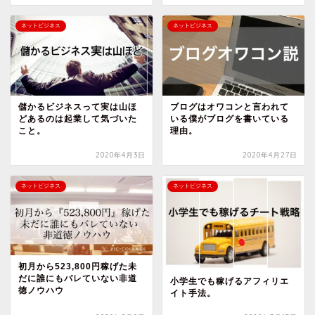
ネットビジネス
ネットビジネス
儲かるビジネスって実は山ほ
ブログはオワコンと言われて
どあるのは起業して気づいた
いる僕がブログを書いている
こと。
理由。
2020年4月3日
2020年4月27日
ネットビジネス
ネットビジネス
初月から523,800円稼げた未
だに誰にもバレていない非道
小学生でも稼げるアフィリエ
徳ノウハウ
イト手法。