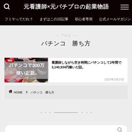
元看護師×元パチプロの起業物語
フミヤってだれ？
まずはこの10記事
初心者専用
公式メールマガジン
― TAG ―
パチンコ 勝ち方
物語
看護師しながら空き時間にパチンコして2年間で
3,140,934円稼いだ話。
2020年3月21日
HOME
パチンコ 勝ち方