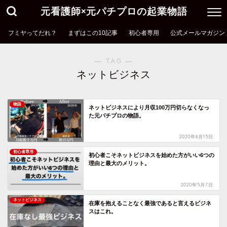
元看護師×元パチプロの起業物語
フミヤってだれ？
まずはこの10記事
初心者専用
公式メールマガジン
― TAG ―
ネットビジネス
物語
ネットビジネスにより月収100万円切らなくなっ
た元パチプロの物語。
2020年6月15日
初心者専用
初心者こそネットビジネスを始めた方がいい6つの
理由と最大のメリット。
2020年5月7日
ネットビジネス
在庫を抱えることなく最強であると言えるビジネ
スはこれ。